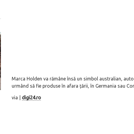
Marca Holden va rămâne însă un simbol australian, auto
urmând să fie produse în afara țării, în Germania sau Cor
via |
digi24.ro
ă
Pentru cine știe ceva avioane, numele Hennessey
Prima sportivă cu
Blackbird va suna ca un apropo. Unul pertinent, de
de noua ediție lim
altfel!
60° Hommage