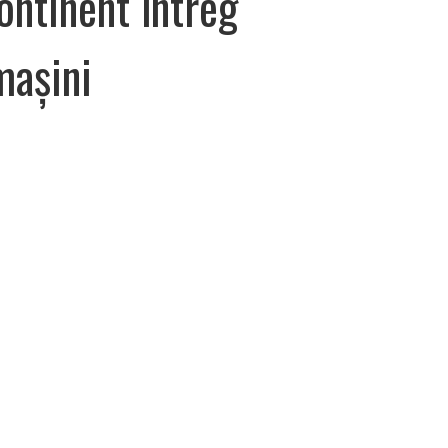
ontinent întreg
mașini