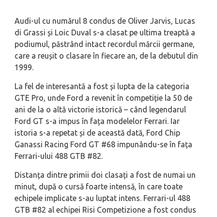
Audi-ul cu numărul 8 condus de Oliver Jarvis, Lucas
di Grassi și Loic Duval s-a clasat pe ultima treaptă a
podiumul, păstrând intact recordul mărcii germane,
care a reușit o clasare în fiecare an, de la debutul din
1999.
La fel de interesantă a fost și lupta de la categoria
GTE Pro, unde Ford a revenit în competiție la 50 de
ani de la o altă victorie istorică – când legendarul
Ford GT s-a impus în fața modelelor Ferrari. Iar
istoria s-a repetat și de această dată, Ford Chip
Ganassi Racing Ford GT #68 impunându-se în fața
Ferrari-ului 488 GTB #82.
Distanța dintre primii doi clasați a fost de numai un
minut, după o cursă foarte intensă, în care toate
echipele implicate s-au luptat intens. Ferrari-ul 488
GTB #82 al echipei Risi Competizione a fost condus