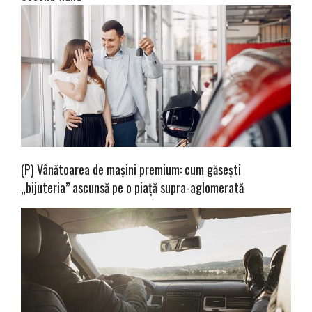
(P) Vânătoarea de mașini premium: cum găsești
„bijuteria” ascunsă pe o piață supra-aglomerată