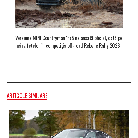
Versiune MINI Countryman încă nelansată oficial, dată pe
Pentru 
mâna fetelor în competiția off-road Rebelle Rally 2026
Blackbir
ARTICOLE SIMILARE