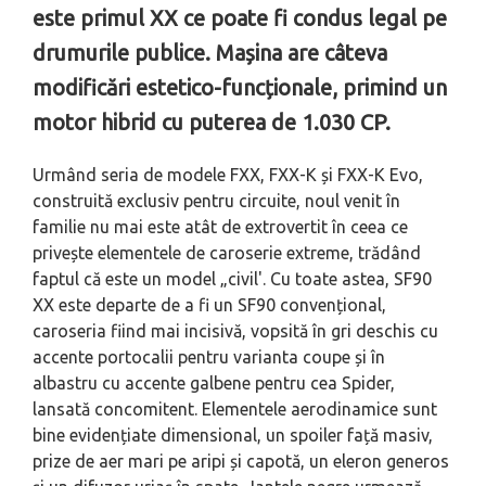
este primul XX ce poate fi condus legal pe
drumurile publice. Mașina are câteva
modificări estetico-funcționale, primind un
motor hibrid cu puterea de 1.030 CP.
Urmând seria de modele FXX, FXX-K și FXX-K Evo,
construită exclusiv pentru circuite, noul venit în
familie nu mai este atât de extrovertit în ceea ce
privește elementele de caroserie extreme, trădând
faptul că este un model „civil'. Cu toate astea, SF90
XX este departe de a fi un SF90 convențional,
caroseria fiind mai incisivă, vopsită în gri deschis cu
accente portocalii pentru varianta coupe și în
albastru cu accente galbene pentru cea Spider,
lansată concomitent. Elementele aerodinamice sunt
bine evidențiate dimensional, un spoiler față masiv,
prize de aer mari pe aripi și capotă, un eleron generos