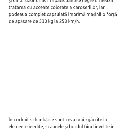
și un difuzor uriaș în spate. Jantele negre urmează
tratarea cu accente colorate a caroseriilor, iar
podeaua complet capsulată imprimă mașinii o forță
de apăsare de 530 kg la 250 km/h.
În cockpit schimbările sunt ceva mai zgârcite în
elemente inedite, scaunele și bordul fiind învelite în