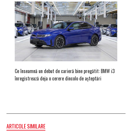
Ce înseamnă un debut de carieră bine pregătit: BMW i3
Versiune
înregistrează deja o cerere dincolo de așteptări
mâna fe
ARTICOLE SIMILARE