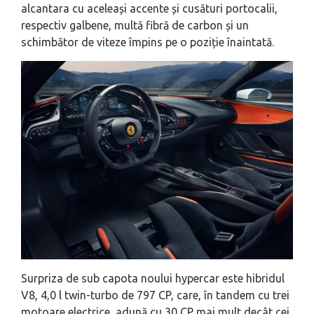
alcantara cu aceleași accente și cusături portocalii,
respectiv galbene, multă fibră de carbon și un
schimbător de viteze împins pe o poziție înaintată.
Surpriza de sub capota noului hypercar este hibridul
V8, 4,0 l twin-turbo de 797 CP, care, în tandem cu trei
motoare electrice, adună cu 30 CP mai mult decât cei