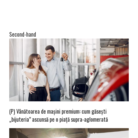
Second-hand
(P) Vânătoarea de mașini premium: cum găsești
„bijuteria” ascunsă pe o piață supra-aglomerată