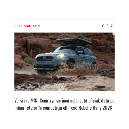
/
RECOMANDARI
Versiune MINI Countryman încă nelansată oficial, dată pe
Dacă via
mâna fetelor în competiția off-road Rebelle Rally 2026
mai buni