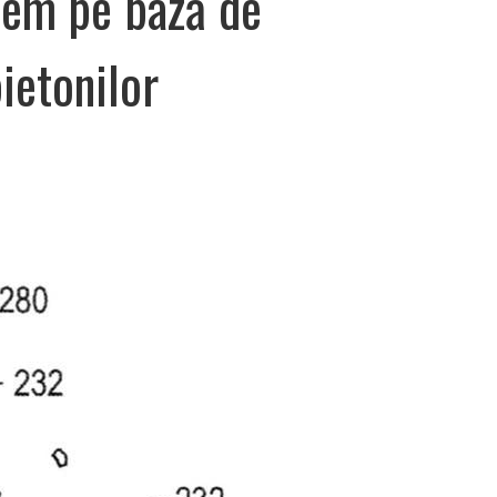
tem pe bază de
ietonilor