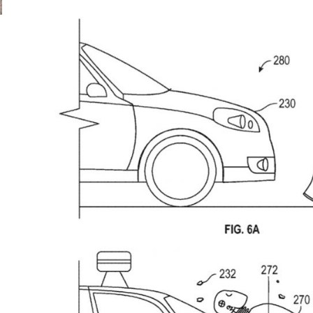
ă
Pentru cine știe ceva avioane, numele Hennessey
Prima sportivă cu
Blackbird va suna ca un apropo. Unul pertinent, de
de noua ediție lim
altfel!
60° Hommage