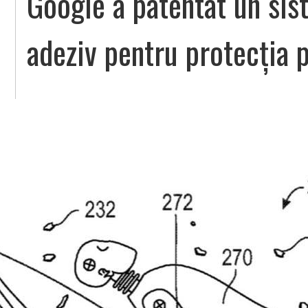
Google a patentat un sis
adeziv pentru protecția p