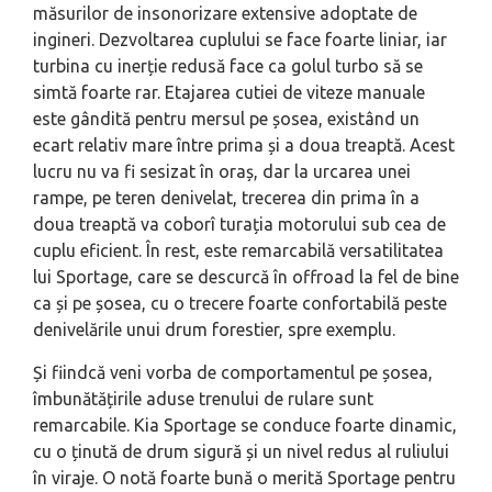
măsurilor de insonorizare extensive adoptate de
ingineri. Dezvoltarea cuplului se face foarte liniar, iar
turbina cu inerție redusă face ca golul turbo să se
simtă foarte rar. Etajarea cutiei de viteze manuale
este gândită pentru mersul pe șosea, existând un
ecart relativ mare între prima și a doua treaptă. Acest
lucru nu va fi sesizat în oraș, dar la urcarea unei
rampe, pe teren denivelat, trecerea din prima în a
doua treaptă va coborî turația motorului sub cea de
cuplu eficient. În rest, este remarcabilă versatilitatea
lui Sportage, care se descurcă în offroad la fel de bine
ca și pe șosea, cu o trecere foarte confortabilă peste
denivelările unui drum forestier, spre exemplu.
Și fiindcă veni vorba de comportamentul pe șosea,
îmbunătățirile aduse trenului de rulare sunt
remarcabile. Kia Sportage se conduce foarte dinamic,
cu o ținută de drum sigură și un nivel redus al ruliului
în viraje. O notă foarte bună o merită Sportage pentru