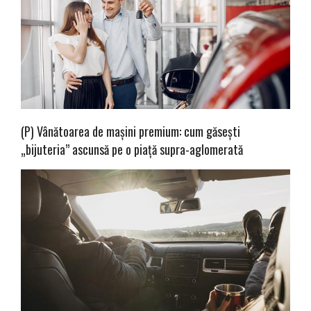
(P) Vânătoarea de mașini premium: cum găsești
„bijuteria” ascunsă pe o piață supra-aglomerată