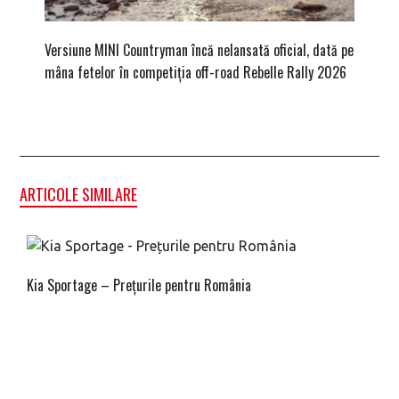
Versiune MINI Countryman încă nelansată oficial, dată pe
Dacă via
mâna fetelor în competiția off-road Rebelle Rally 2026
mai buni
ARTICOLE SIMILARE
Kia Sportage – Prețurile pentru România