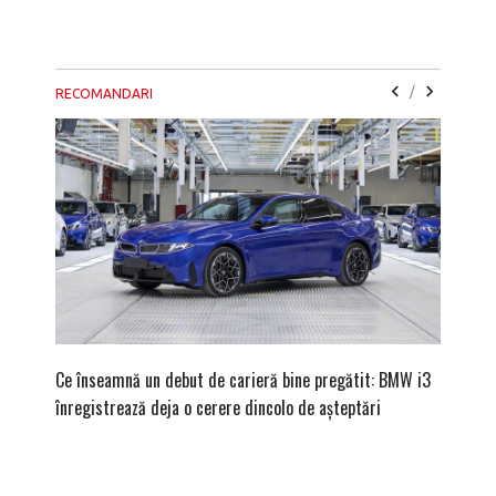
/
RECOMANDARI
Ce înseamnă un debut de carieră bine pregătit: BMW i3
Versiune
înregistrează deja o cerere dincolo de așteptări
mâna fe