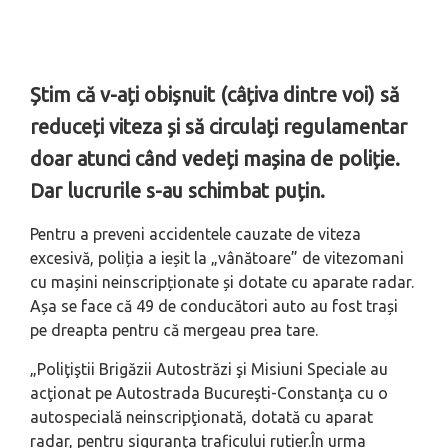
Știm că v-ați obișnuit (câțiva dintre voi) să
reduceți viteza și să circulați regulamentar
doar atunci când vedeți mașina de poliție.
Dar lucrurile s-au schimbat puțin.
Pentru a preveni accidentele cauzate de viteza
excesivă, poliția a ieșit la „vânătoare” de vitezomani
cu mașini neinscripționate și dotate cu aparate radar.
Așa se face că 49 de conducători auto au fost trași
pe dreapta pentru că mergeau prea tare.
„Poliţiştii Brigăzii Autostrăzi şi Misiuni Speciale au
acţionat pe Autostrada Bucureşti-Constanţa cu o
autospecială neinscripţionată, dotată cu aparat
radar, pentru siguranţa traficului rutier.În urma