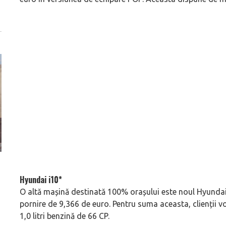
i
(P) Cauți finanțare pentru o mașină? Descoperă
(P) Cum alegi gene
Hyundai i10*
automobile rulate în leasing la AutoDelRulate
mașină second-ha
Suceava!
O altă mașină destinată 100% orașului este noul Hyundai
pornire de 9,366 de euro. Pentru suma aceasta, clienții 
1,0 litri benzină de 66 CP.