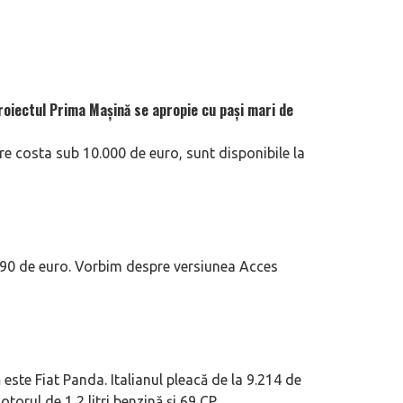
roiectul Prima Mașină se apropie cu pași mari de
re costa sub 10.000 de euro, sunt disponibile la
190 de euro. Vorbim despre versiunea Acces
este Fiat Panda. Italianul pleacă de la 9.214 de
orul de 1,2 litri benzină și 69 CP.