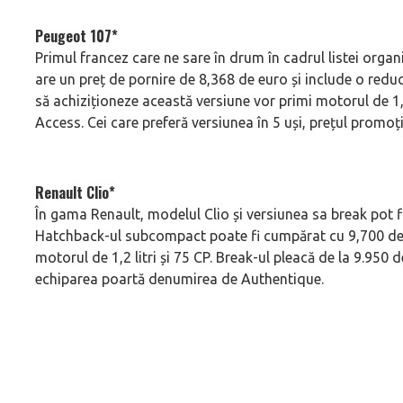
Peugeot 107*
Primul francez care ne sare în drum în cadrul listei organi
are un preț de pornire de 8,368 de euro și include o redu
să achiziționeze această versiune vor primi motorul de 1,0
Access. Cei care preferă versiunea în 5 uși, prețul promoț
Renault Clio*
În gama Renault, modelul Clio și versiunea sa break pot f
Hatchback-ul subcompact poate fi cumpărat cu 9,700 de 
motorul de 1,2 litri și 75 CP. Break-ul pleacă de la 9.950
echiparea poartă denumirea de Authentique.