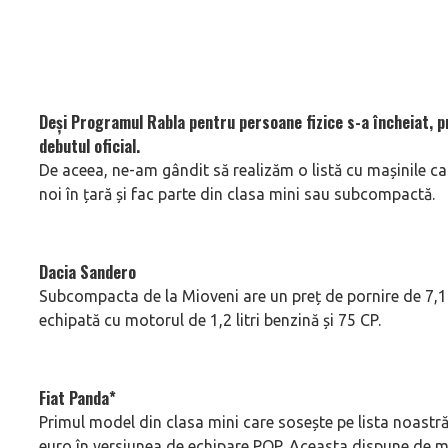
Deși Programul Rabla pentru persoane fizice s-a încheiat, p
debutul oficial.
De aceea, ne-am gândit să realizăm o listă cu mașinile ca
noi în țară și fac parte din clasa mini sau subcompactă.
Dacia Sandero
Subcompacta de la Mioveni are un preț de pornire de 7,
echipată cu motorul de 1,2 litri benzină și 75 CP.
Fiat Panda*
Primul model din clasa mini care sosește pe lista noastră 
euro în versiunea de echipare POP. Aceasta dispune de mot