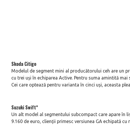
Skoda Citigo
Modelul de segment mini al producătorului ceh are un pre
cu trei uși în echiparea Active. Pentru suma amintită mai su
Cei care optează pentru varianta în cinci uși, aceasta ple
Suzuki Swift*
Un alt model al segmentului subcompact care apare în li
9.160 de euro, clienții primesc versiunea GA echipată cu mo