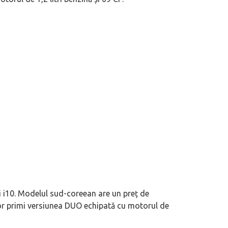
rația potrivită când cumperi o
(P) Ce înseamnă un serviciu de consig
nd
premium și cât de mult îți crește șan
 i10. Modelul sud-coreean are un preț de
vor primi versiunea DUO echipată cu motorul de