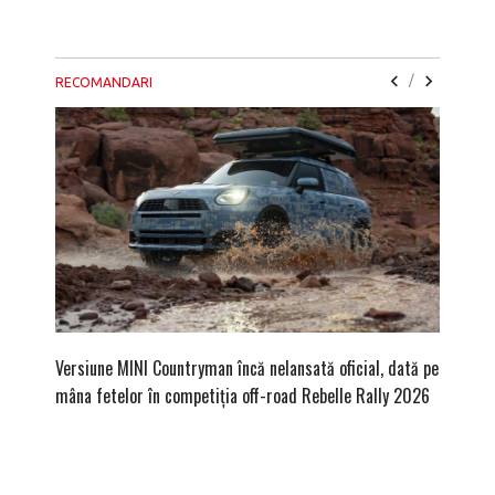
/
RECOMANDARI
Versiune MINI Countryman încă nelansată oficial, dată pe
Pentru 
mâna fetelor în competiția off-road Rebelle Rally 2026
Blackbir