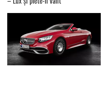
– Lux și plete-n vânt