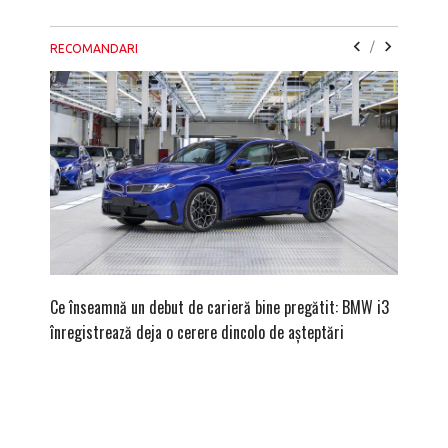
/
RECOMANDARI
Ce înseamnă un debut de carieră bine pregătit: BMW i3
Versiune
înregistrează deja o cerere dincolo de așteptări
mâna fe