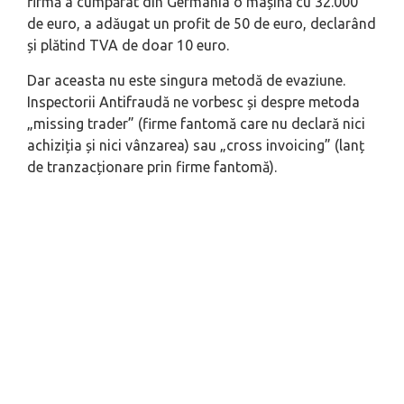
firmă a cumpărat din Germania o mașină cu 32.000
de euro, a adăugat un profit de 50 de euro, declarând
și plătind TVA de doar 10 euro.
Dar aceasta nu este singura metodă de evaziune.
Inspectorii Antifraudă ne vorbesc și despre metoda
„missing trader” (firme fantomă care nu declară nici
achiziția și nici vânzarea) sau „cross invoicing” (lanț
de tranzacționare prin firme fantomă).