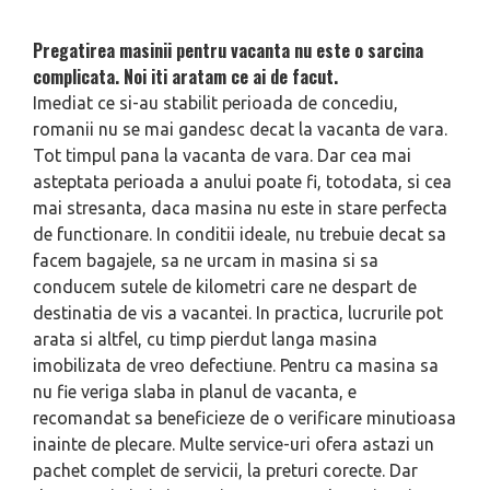
Pregatirea masinii pentru vacanta nu este o sarcina
complicata. Noi iti aratam ce ai de facut.
Imediat ce si-au stabilit perioada de concediu,
romanii nu se mai gandesc decat la vacanta de vara.
Tot timpul pana la vacanta de vara. Dar cea mai
asteptata perioada a anului poate fi, totodata, si cea
mai stresanta, daca masina nu este in stare perfecta
de functionare. In conditii ideale, nu trebuie decat sa
facem bagajele, sa ne urcam in masina si sa
conducem sutele de kilometri care ne despart de
destinatia de vis a vacantei. In practica, lucrurile pot
arata si altfel, cu timp pierdut langa masina
imobilizata de vreo defectiune. Pentru ca masina sa
nu fie veriga slaba in planul de vacanta, e
recomandat sa beneficieze de o verificare minutioasa
inainte de plecare. Multe service-uri ofera astazi un
pachet complet de servicii, la preturi corecte. Dar