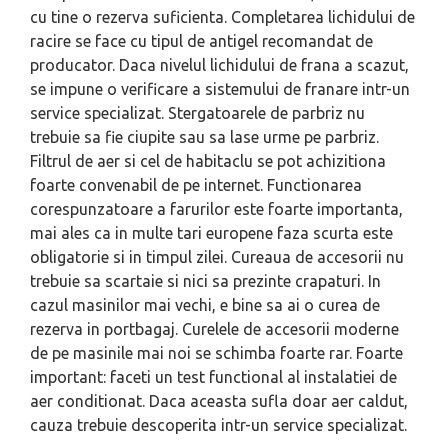
cu tine o rezerva suficienta. Completarea lichidului de
racire se face cu tipul de antigel recomandat de
producator. Daca nivelul lichidului de frana a scazut,
se impune o verificare a sistemului de franare intr-un
service specializat. Stergatoarele de parbriz nu
trebuie sa fie ciupite sau sa lase urme pe parbriz.
Filtrul de aer si cel de habitaclu se pot achizitiona
foarte convenabil de pe internet. Functionarea
corespunzatoare a farurilor este foarte importanta,
mai ales ca in multe tari europene faza scurta este
obligatorie si in timpul zilei. Cureaua de accesorii nu
trebuie sa scartaie si nici sa prezinte crapaturi. In
cazul masinilor mai vechi, e bine sa ai o curea de
rezerva in portbagaj. Curelele de accesorii moderne
de pe masinile mai noi se schimba foarte rar. Foarte
important: faceti un test functional al instalatiei de
aer conditionat. Daca aceasta sufla doar aer caldut,
cauza trebuie descoperita intr-un service specializat.