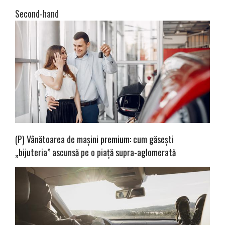
Second-hand
(P) Vânătoarea de mașini premium: cum găsești
„bijuteria” ascunsă pe o piață supra-aglomerată