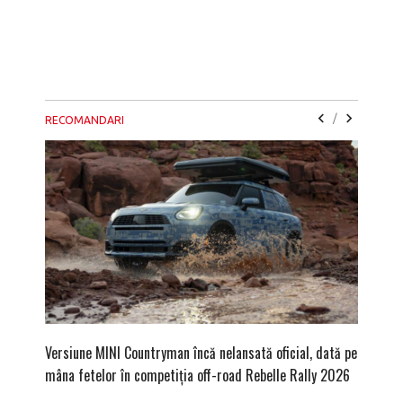
/
RECOMANDARI
Versiune MINI Countryman încă nelansată oficial, dată pe
Dacă via
mâna fetelor în competiția off-road Rebelle Rally 2026
mai buni