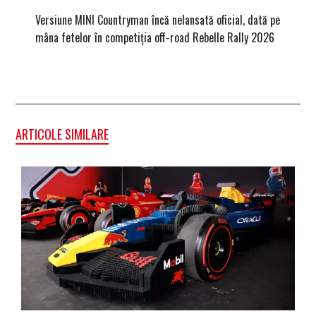
Versiune MINI Countryman încă nelansată oficial, dată pe
Dacă via
mâna fetelor în competiția off-road Rebelle Rally 2026
mai buni
ARTICOLE SIMILARE