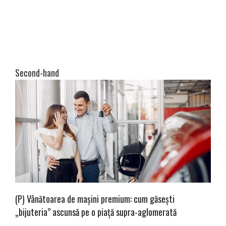
Second-hand
(P) Vânătoarea de mașini premium: cum găsești
„bijuteria” ascunsă pe o piață supra-aglomerată