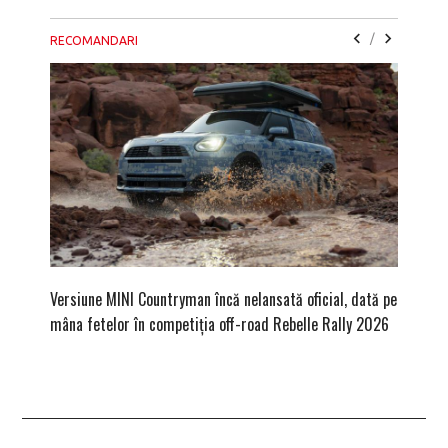
/
RECOMANDARI
Versiune MINI Countryman încă nelansată oficial, dată pe
Dacă via
mâna fetelor în competiția off-road Rebelle Rally 2026
mai buni