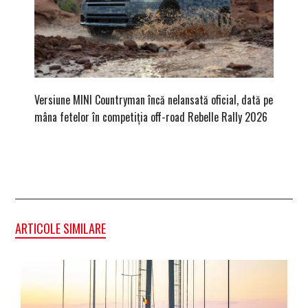
Versiune MINI Countryman încă nelansată oficial, dată pe
Pentru 
mâna fetelor în competiția off-road Rebelle Rally 2026
Blackbir
ARTICOLE SIMILARE