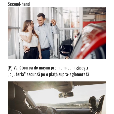
Second-hand
(P) Vânătoarea de mașini premium: cum găsești
„bijuteria” ascunsă pe o piață supra-aglomerată