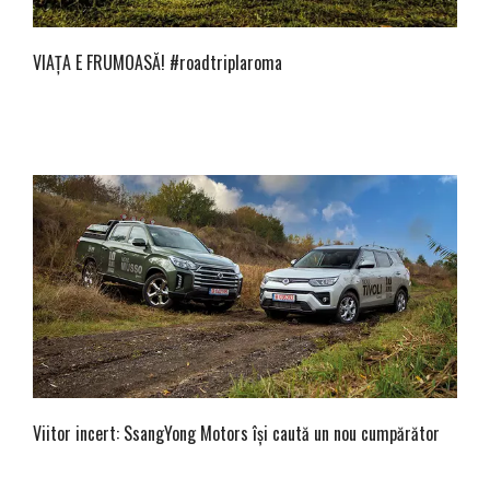
VIAȚA E FRUMOASĂ! #roadtriplaroma
Viitor incert: SsangYong Motors își caută un nou cumpărător