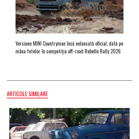
Versiune MINI Countryman încă nelansată oficial, dată pe
Dacă via
mâna fetelor în competiția off-road Rebelle Rally 2026
mai buni
ARTICOLE SIMILARE