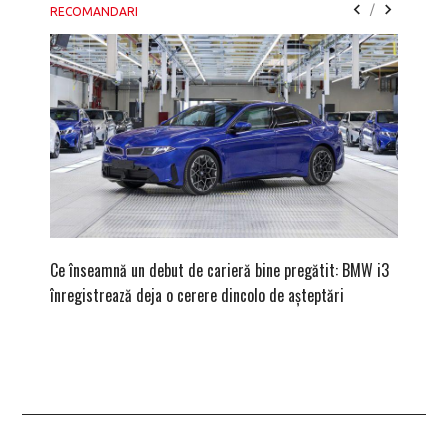
/
RECOMANDARI
Ce înseamnă un debut de carieră bine pregătit: BMW i3
Versiune
înregistrează deja o cerere dincolo de așteptări
mâna fe