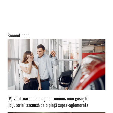
Second-hand
(P) Vânătoarea de mașini premium: cum găsești
„bijuteria” ascunsă pe o piață supra-aglomerată