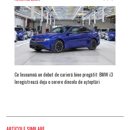
Ce înseamnă un debut de carieră bine pregătit: BMW i3
Versiune
înregistrează deja o cerere dincolo de așteptări
mâna fe
ARTICOLE SIMILARE