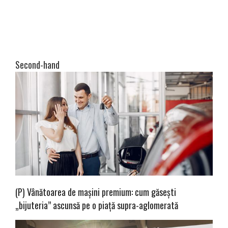
Second-hand
(P) Vânătoarea de mașini premium: cum găsești
„bijuteria” ascunsă pe o piață supra-aglomerată