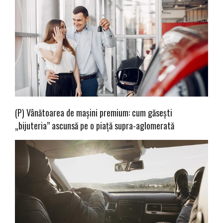
(P) Vânătoarea de mașini premium: cum găsești
„bijuteria” ascunsă pe o piață supra-aglomerată