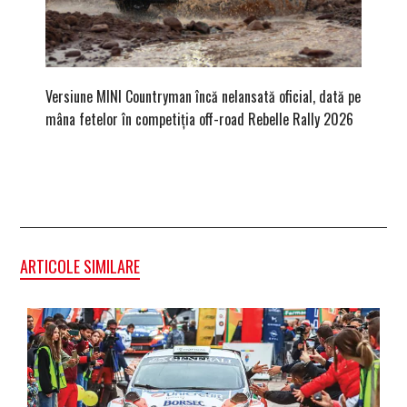
Versiune MINI Countryman încă nelansată oficial, dată pe
Pentru 
mâna fetelor în competiția off-road Rebelle Rally 2026
Blackbir
ARTICOLE SIMILARE