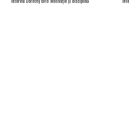
Interviu Dorothy Biro: Motivație și disciplină
Int