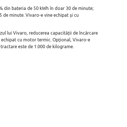
0% din bateria de 50 kWh în doar 30 de minute;
eva avioane, numele Hennessey
Prima sportivă cu motor central a mă
5 de minute. Vivaro-e vine echipat și cu
ca un apropo. Unul pertinent, de
de noua ediție limitată Lamborghini 
60° Hommage
zul lui Vivaro, reducerea capacității de încărcare
o echipat cu motor termic. Opțional, Vivaro-e
tractare este de 1.000 de kilograme.