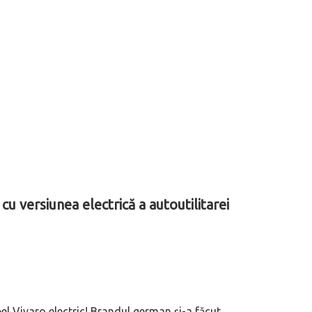
cu versiunea electrică a autoutilitarei
el Vivaro electric! Brandul german și-a făcut