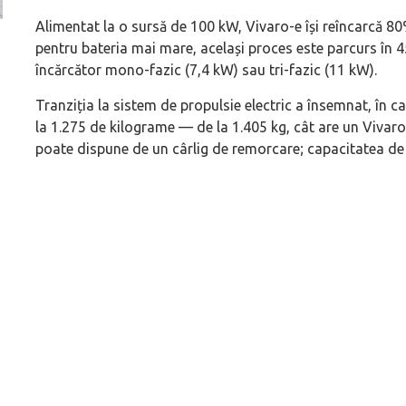
Alimentat la o sursă de 100 kW, Vivaro-e își reîncarcă 8
Versiune MINI Countryman încă nelansată oficial, dată
Pentru cine știe c
pentru bateria mai mare, același proces este parcurs în 4
pe mâna fetelor în competiția off-road Rebelle Rally
Blackbird va suna 
încărcător mono-fazic (7,4 kW) sau tri-fazic (11 kW).
2026
altfel!
Tranziția la sistem de propulsie electric a însemnat, în ca
la 1.275 de kilograme — de la 1.405 kg, cât are un Vivar
poate dispune de un cârlig de remorcare; capacitatea de 