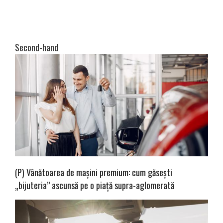
Second-hand
(P) Vânătoarea de mașini premium: cum găsești
„bijuteria” ascunsă pe o piață supra-aglomerată