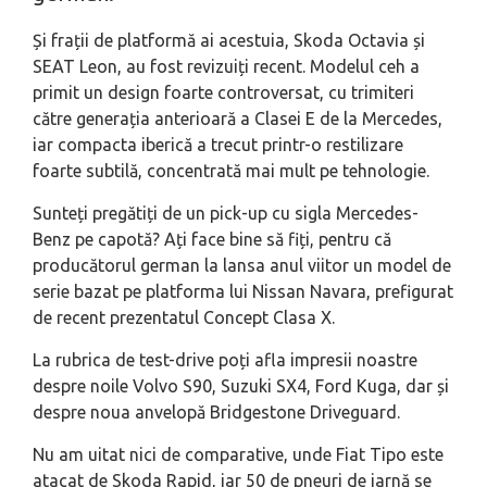
Și frații de platformă ai acestuia, Skoda Octavia și
SEAT Leon, au fost revizuiți recent. Modelul ceh a
primit un design foarte controversat, cu trimiteri
către generația anterioară a Clasei E de la Mercedes,
iar compacta iberică a trecut printr-o restilizare
foarte subtilă, concentrată mai mult pe tehnologie.
Sunteți pregătiți de un pick-up cu sigla Mercedes-
Benz pe capotă? Ați face bine să fiți, pentru că
producătorul german la lansa anul viitor un model de
serie bazat pe platforma lui Nissan Navara, prefigurat
de recent prezentatul Concept Clasa X.
La rubrica de test-drive poți afla impresii noastre
despre noile Volvo S90, Suzuki SX4, Ford Kuga, dar și
despre noua anvelopă Bridgestone Driveguard.
Nu am uitat nici de comparative, unde Fiat Tipo este
atacat de Skoda Rapid, iar 50 de pneuri de iarnă se