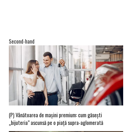
Second-hand
(P) Vânătoarea de mașini premium: cum găsești
„bijuteria” ascunsă pe o piață supra-aglomerată