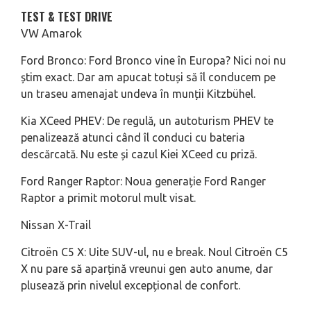
TEST & TEST DRIVE
VW Amarok
Ford Bronco: Ford Bronco vine în Europa? Nici noi nu
știm exact. Dar am apucat totuși să îl conducem pe
un traseu amenajat undeva în munții Kitzbühel.
Kia XCeed PHEV: De regulă, un autoturism PHEV te
penalizează atunci când îl conduci cu bateria
descărcată. Nu este și cazul Kiei XCeed cu priză.
Ford Ranger Raptor: Noua generație Ford Ranger
Raptor a primit motorul mult visat.
Nissan X-Trail
Citroën C5 X: Uite SUV-ul, nu e break. Noul Citroën C5
X nu pare să aparțină vreunui gen auto anume, dar
plusează prin nivelul excepțional de confort.