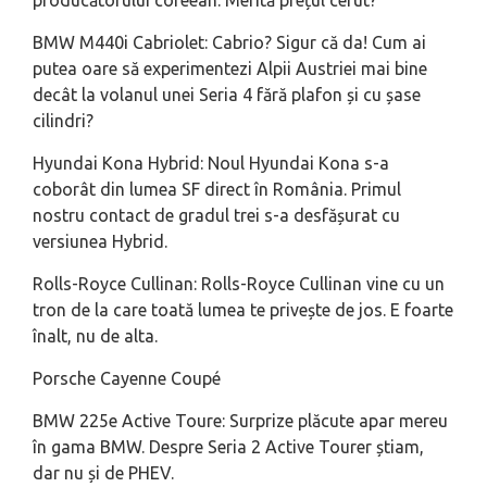
producătorului coreean. Merită prețul cerut?
BMW M440i Cabriolet: Cabrio? Sigur că da! Cum ai
putea oare să experimentezi Alpii Austriei mai bine
decât la volanul unei Seria 4 fără plafon și cu șase
cilindri?
Hyundai Kona Hybrid: Noul Hyundai Kona s-a
coborât din lumea SF direct în România. Primul
nostru contact de gradul trei s-a desfășurat cu
versiunea Hybrid.
Rolls-Royce Cullinan: Rolls-Royce Cullinan vine cu un
tron de la care toată lumea te privește de jos. E foarte
înalt, nu de alta.
Porsche Cayenne Coupé
BMW 225e Active Toure: Surprize plăcute apar mereu
în gama BMW. Despre Seria 2 Active Tourer știam,
dar nu și de PHEV.