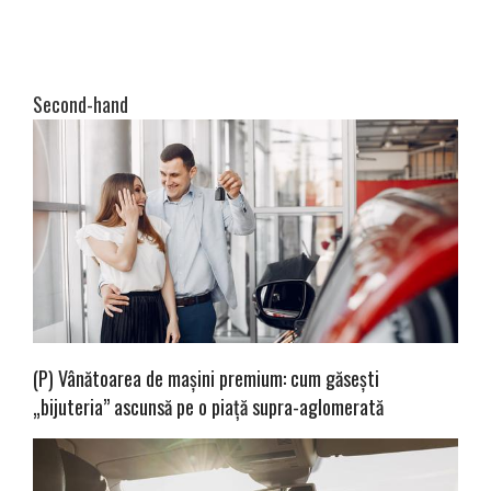
Second-hand
(P) Vânătoarea de mașini premium: cum găsești
„bijuteria” ascunsă pe o piață supra-aglomerată