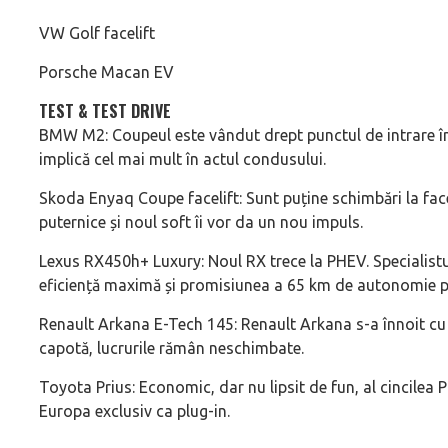
VW Golf facelift
Porsche Macan EV
TEST & TEST DRIVE
BMW M2: Coupeul este vândut drept punctul de intrare î
implică cel mai mult în actul condusului.
Skoda Enyaq Coupe facelift: Sunt puține schimbări la fac
puternice și noul soft îi vor da un nou impuls.
Lexus RX450h+ Luxury: Noul RX trece la PHEV. Specialistul
eficiență maximă și promisiunea a 65 km de autonomie pu
Renault Arkana E-Tech 145: Renault Arkana s-a înnoit cu 
capotă, lucrurile rămân neschimbate.
Toyota Prius: Economic, dar nu lipsit de fun, al cincilea P
Europa exclusiv ca plug-in.