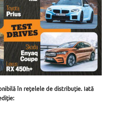
ilă în rețelele de distribuție. Iată
diție: