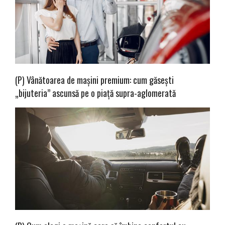
(P) Vânătoarea de mașini premium: cum găsești
„bijuteria” ascunsă pe o piață supra-aglomerată