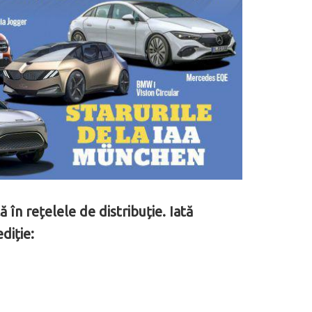
în rețelele de distribuție. Iată
diție: