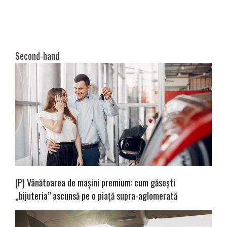
Second-hand
(P) Vânătoarea de mașini premium: cum găsești
„bijuteria” ascunsă pe o piață supra-aglomerată