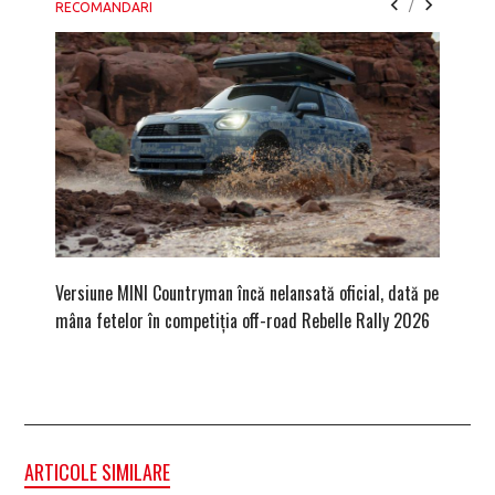
/
RECOMANDARI
Versiune MINI Countryman încă nelansată oficial, dată pe
Dacă via
mâna fetelor în competiția off-road Rebelle Rally 2026
mai buni
ARTICOLE SIMILARE