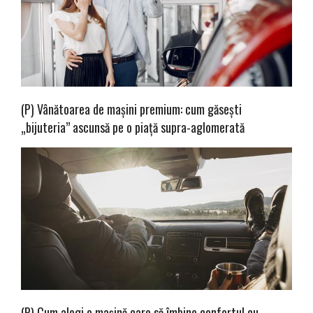
(P) Vânătoarea de mașini premium: cum găsești
„bijuteria” ascunsă pe o piață supra-aglomerată
(P) Cum alegi o mașină care să îmbine confortul cu