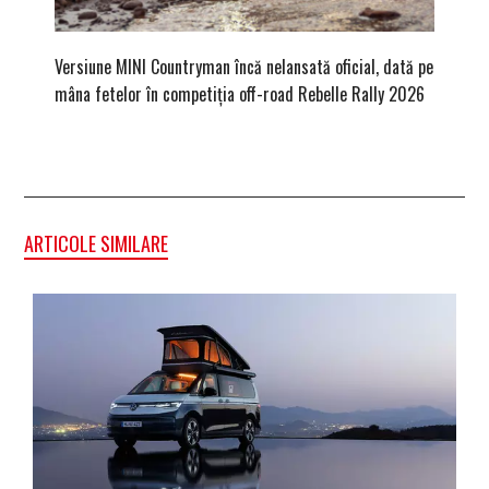
Versiune MINI Countryman încă nelansată oficial, dată pe
Dacă via
mâna fetelor în competiția off-road Rebelle Rally 2026
mai buni
ARTICOLE SIMILARE