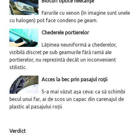
Blocuri optice neetanșe
Farurile cu xenon (în imagine sunt unele
cu halogen) pot face condens pe geam.
Chederele portierelor
Lățimea neuniformă a chederelor,
vizibilă discret pe sub geamurile fără ramă ale
portierelor, nu reprezintă decât un inconvenient
stilistic.
Acces la bec prin pasajul roții
S-a mai văzut așa ceva: ca să schimbi
becul unui far, ai de scos un capac din carenajul de
plastic al pasajului roții.
Verdict