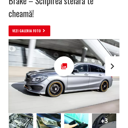
Brake – Sclipirea stelară te
cheamă!
VEZI GALERIA FOTO
+3