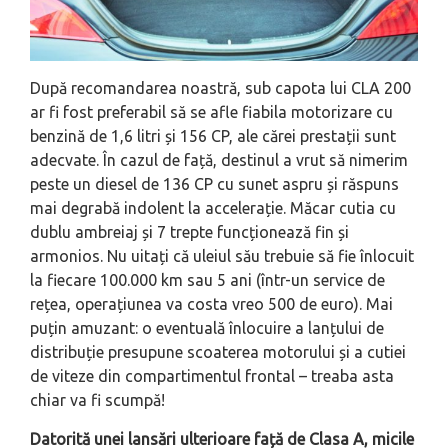
După recomandarea noastră, sub capota lui CLA 200
ar fi fost preferabil să se afle fiabila motorizare cu
benzină de 1,6 litri și 156 CP, ale cărei prestații sunt
adecvate. În cazul de față, destinul a vrut să nimerim
peste un diesel de 136 CP cu sunet aspru și răspuns
mai degrabă indolent la accelerație. Măcar cutia cu
dublu ambreiaj și 7 trepte funcționează fin și
armonios. Nu uitați că uleiul său trebuie să fie înlocuit
la fiecare 100.000 km sau 5 ani (într-un service de
rețea, operațiunea va costa vreo 500 de euro). Mai
puțin amuzant: o eventuală înlocuire a lanțului de
distribuție presupune scoaterea motorului și a cutiei
de viteze din compartimentul frontal – treaba asta
chiar va fi scumpă!
Datorită unei lansări ulterioare față de Clasa A, micile