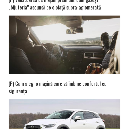
„bijuteria” ascunsă pe o piață supra-aglomerată
(P) Cum alegi o mașină care să îmbine confortul cu
siguranța