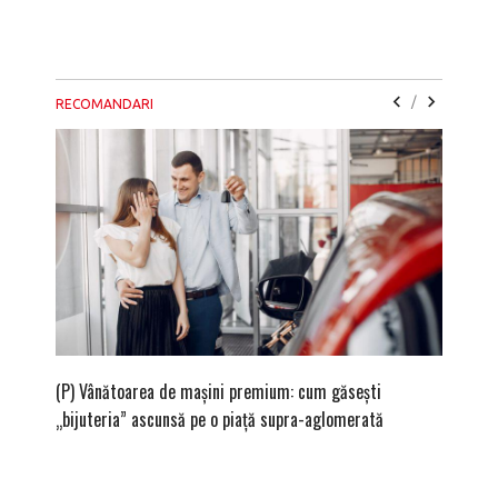
/
RECOMANDARI
(P) Vânătoarea de mașini premium: cum găsești
(P) Cum
„bijuteria” ascunsă pe o piață supra-aglomerată
siguran