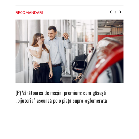
/
RECOMANDARI
(P) Vânătoarea de mașini premium: cum găsești
(P) Cum
„bijuteria” ascunsă pe o piață supra-aglomerată
siguran