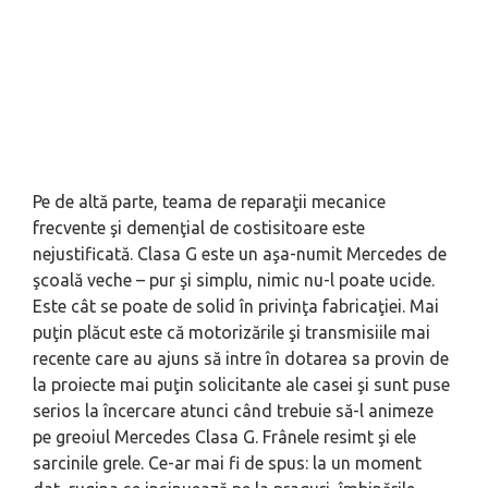
Pe de altă parte, teama de reparaţii mecanice
frecvente şi demenţial de costisitoare este
nejustificată. Clasa G este un aşa-numit Mercedes de
şcoală veche – pur şi simplu, nimic nu-l poate ucide.
Este cât se poate de solid în privinţa fabricaţiei. Mai
puţin plăcut este că motorizările şi transmisiile mai
recente care au ajuns să intre în dotarea sa provin de
la proiecte mai puţin solicitante ale casei şi sunt puse
serios la încercare atunci când trebuie să-l animeze
pe greoiul Mercedes Clasa G. Frânele resimt şi ele
sarcinile grele. Ce-ar mai fi de spus: la un moment