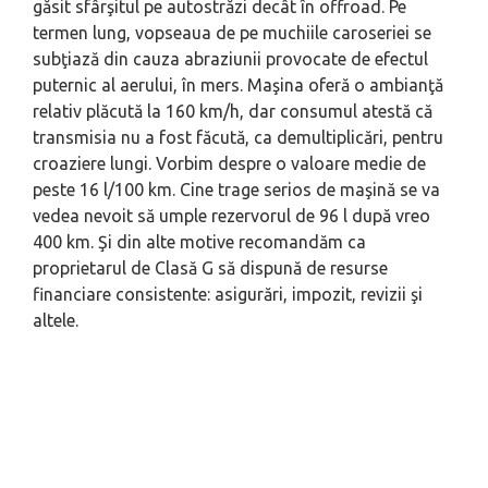
găsit sfârşitul pe autostrăzi decât în offroad. Pe
termen lung, vopseaua de pe muchiile caroseriei se
subţiază din cauza abraziunii provocate de efectul
puternic al aerului, în mers. Maşina oferă o ambianţă
relativ plăcută la 160 km/h, dar consumul atestă că
transmisia nu a fost făcută, ca demultiplicări, pentru
croaziere lungi. Vorbim despre o valoare medie de
peste 16 l/100 km. Cine trage serios de maşină se va
vedea nevoit să umple rezervorul de 96 l după vreo
400 km. Şi din alte motive recomandăm ca
proprietarul de Clasă G să dispună de resurse
financiare consistente: asigurări, impozit, revizii şi
altele.