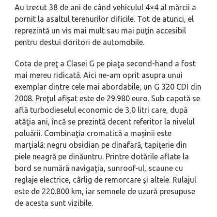
Au trecut 38 de ani de când vehiculul 4×4 al mărcii a
pornit la asaltul terenurilor dificile. Tot de atunci, el
reprezintă un vis mai mult sau mai puţin accesibil
pentru destui doritori de automobile.
Cota de preţ a Clasei G pe piaţa second-hand a fost
mai mereu ridicată. Aici ne-am oprit asupra unui
exemplar dintre cele mai abordabile, un G 320 CDI din
2008. Preţul afişat este de 29.980 euro. Sub capotă se
află turbodieselul economic de 3,0 litri care, după
atâţia ani, încă se prezintă decent referitor la nivelul
poluării. Combinaţia cromatică a maşinii este
marţială: negru obsidian pe dinafară, tapiţerie din
piele neagră pe dinăuntru. Printre dotările aflate la
bord se numără navigaţia, sunroof-ul, scaune cu
reglaje electrice, cârlig de remorcare şi altele. Rulajul
este de 220.800 km, iar semnele de uzură presupuse
de acesta sunt vizibile.