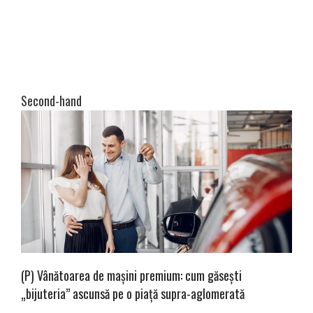
Second-hand
(P) Vânătoarea de mașini premium: cum găsești
„bijuteria” ascunsă pe o piață supra-aglomerată