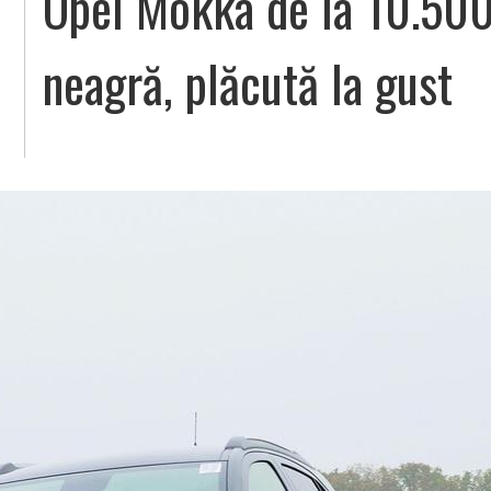
Opel Mokka de la 10.500
neagră, plăcută la gust