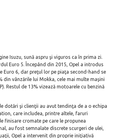
gine Isuzu, sună aspru şi viguros ca în prima zi.
dul Euro 5. Începând din 2015, Opel a introdus
me Euro 6, dar preţul lor pe piaţa second-hand se
1% din vânzările lui Mokka, cele mai multe maşini
CP). Restul de 13% vizează motoarele cu benzină
e dotări şi clienţii au avut tendinţa de a o echipa
on, care includea, printre altele, faruri
de finisare cromate pe care le propunea
al, au fost semnalate discrete scurgeri de ulei,
aţii, Opel a intervenit din proprie iniţiativă