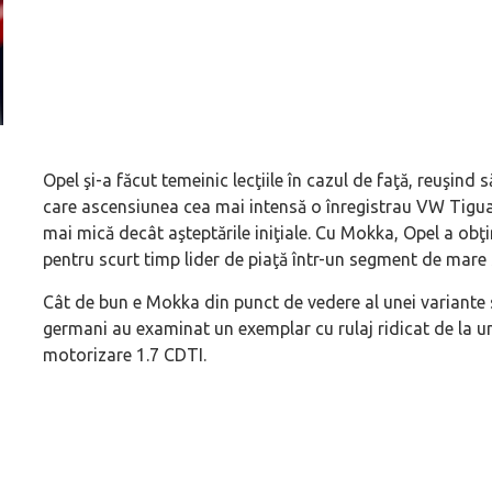
(P) Cum alegi o mașină care să îmbine confortul cu
Opel şi-a făcut temeinic lecţiile în cazul de faţă, reuşin
siguranța
care ascensiunea cea mai intensă o înregistrau VW Tigu
mai mică decât aşteptările iniţiale. Cu Mokka, Opel a obţ
pentru scurt timp lider de piaţă într-un segment de mare 
Cât de bun e Mokka din punct de vedere al unei variante 
germani au examinat un exemplar cu rulaj ridicat de la u
motorizare 1.7 CDTI.