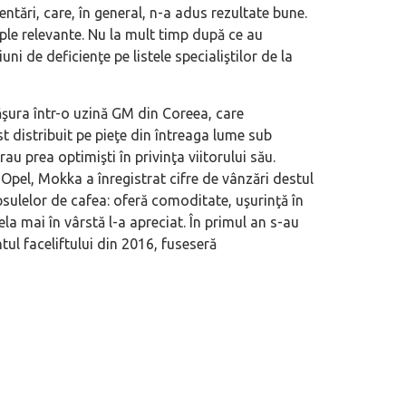
entări, care, în general, n-a adus rezultate bune.
e relevante. Nu la mult timp după ce au
i de deficienţe pe listele specialiştilor de la
făşura într-o uzină GM din Coreea, care
distribuit pe pieţe din întreaga lume sub
au prea optimişti în privinţa viitorului său.
Opel, Mokka a înregistrat cifre de vânzări destul
sulelor de cafea: oferă comoditate, uşurinţă în
tela mai în vârstă l-a apreciat. În primul an s-au
l faceliftului din 2016, fuseseră