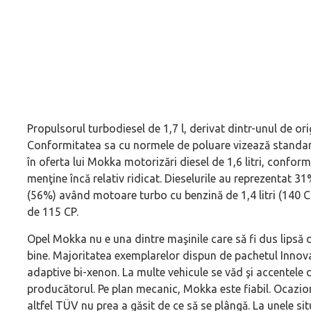
Propulsorul turbodiesel de 1,7 l, derivat dintr-unul de ori
Conformitatea sa cu normele de poluare vizează standar
în oferta lui Mokka motorizări diesel de 1,6 litri, confor
menţine încă relativ ridicat. Dieselurile au reprezentat 3
(56%) având motoare turbo cu benzină de 1,4 litri (140 
de 115 CP.
Opel Mokka nu e una dintre maşinile care să fi dus lipsă d
bine. Majoritatea exemplarelor dispun de pachetul Innovati
adaptive bi-xenon. La multe vehicule se văd şi accentele 
producătorul. Pe plan mecanic, Mokka este fiabil. Ocazion
altfel TÜV nu prea a găsit de ce să se plângă. La unele situ