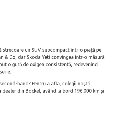
d să strecoare un SUV subcompact într-o piaţă pe
an & Co, dar Skoda Yeti convingea într-o măsură
inut o gură de oxigen consistentă, redevenind
serie.
second-hand? Pentru a afla, colegii noştri
n dealer din Bockel, având la bord 196.000 km şi