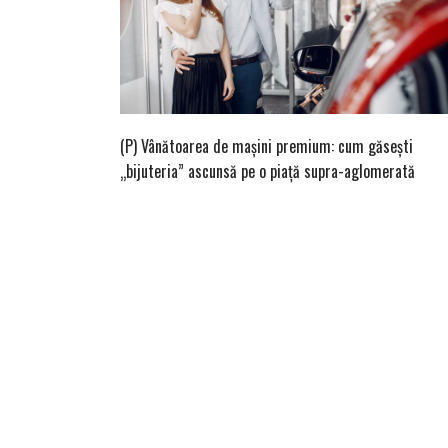
(P) Vânătoarea de mașini premium: cum găsești
„bijuteria” ascunsă pe o piață supra-aglomerată