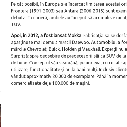
Pe cât posibil, în Europa s-a încercat limitarea acestei ori
Frontera (1991-2003) sau Antara (2006-2015) sunt exempl
debutat în carieră, ambele au început să acumuleze menţiun
TÜV.
Apoi, în 2012, a fost lansat Mokka
. Fabricaţia sa se des
aparţinuse mai demult mărcii Daewoo. Automobilul a fost 
mărcile Chevrolet, Buick, Holden şi Vauxhall. Experţii nu er
Surpriză: spre deosebire de predecesorii săi ca SUV de la 
de bune. Conceptul său seamănă, pe undeva, cu cel al cap
utilizare, funcţionalitate şi nu la bani mulţi. Inclusiv clien
vândut aproximativ 20.000 de exemplare. Până în momentu
comercializate deja 100.000 de maşini.