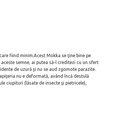
ificare fiind minim.Acest Mokka se ţine bine pe
aceste semne, ai putea să-l creditezi cu un sfert
evidente de uzură şi nu se aud zgomote parazite.
tapiţeria nu e deformată, având încă destulă
 ciupituri (lăsate de insecte şi pietricele),