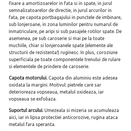
fixare a amortizoarelor in fata si in spate, in jurul
semnalizatoarelor de directie, in jurul arcurilor in
fata, pe capota portbagajului in punctele de imbinare,
sub lonjeroane, in zona luminilor pentru numarul de
inmatriculare, pe aripi si sub pasajele rotilor spate. De
asemenea, pe sub caroserie si mai pe la toate
muchiile, chiar si lonjeroanele spate (elemente ale
structurii de rezistenta!) ruginesc. In plus, coroziune
superficiala pe toate componentele trenului de rulare
si elementele de prindere de caroserie.
Capota motorului.
Capota din aluminiu este adesea
oxidata la margini. Motivul: pietrele care sar
deterioreaza vopseaua, metalul oxideaza, iar
vopseaua se exfoliaza.
Suportul arcului.
Umezeala si mizeria se acumuleaza
aici, iar in lipsa protectiei anticorozive, rugina ataca
metalul fara speranta.