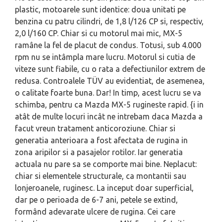
plastic, motoarele sunt identice: doua unitati pe
benzina cu patru cilindri, de 1,8 l/126 CP si, respectiv,
2,0 l/160 CP. Chiar si cu motorul mai mic, MX-5
ramâne la fel de placut de condus. Totusi, sub 4.000
rpm nu se intâmpla mare lucru. Motorul si cutia de
viteze sunt fiabile, cu o rata a defectiunilor extrem de
redusa. Controalele TÜV au evidentiat, de asemenea,
o calitate foarte buna. Dar! In timp, acest lucru se va
schimba, pentru ca Mazda MX-5 rugineste rapid. {i in
atât de multe locuri incât ne intrebam daca Mazda a
facut vreun tratament anticoroziune. Chiar si
generatia anterioara a fost afectata de rugina in
zona aripilor si a pasajelor rotilor. Iar generatia
actuala nu pare sa se comporte mai bine. Neplacut:
chiar si elementele structurale, ca montantii sau
lonjeroanele, ruginesc. La inceput doar superficial,
dar pe o perioada de 6-7 ani, petele se extind,
formând adevarate ulcere de rugina. Cei care