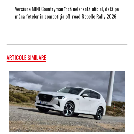
Versiune MINI Countryman încă nelansată oficial, dată pe
Dacă via
mâna fetelor în competiția off-road Rebelle Rally 2026
mai buni
ARTICOLE SIMILARE