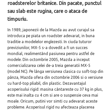
roadsterelor britanice. Din pacate, punctul
sau slab este rugina, care o ataca de
timpuriu.
In 1989, japonezii de la Mazda au avut curajul sa
introduca pe piata un roadster adevarat, in buna
traditie a modelelor englezesti. In ciuda tuturor
previziunilor, MX-5 s-a dovedit a fi un succes
mondial, realimentând pasiunea pentru astfel de
modele. Din octombrie 2005, Mazda a inceput
comercializarea celei de-a treia generatii MX-5
(model NC). Pe lânga versiunea clasica cu soft-top din
pânza, Mazda ofera din octombrie 2006 si o versiune
cu hard-top pliabil, din plastic. Dezavantajul
acoperisului rigid: masina cântareste cu 37 kg in plus,
este mai inalta cu 4 cm si are o suspensie ceva mai
moale. Oricum, putini vor simti cu adevarat aceste
probleme. Acoperisul rigid nu afecteaza placerea