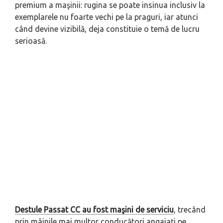
premium a maşinii: rugina se poate insinua inclusiv la
exemplarele nu foarte vechi pe la praguri, iar atunci
când devine vizibilă, deja constituie o temă de lucru
serioasă.
Destule Passat CC au fost maşini de serviciu
, trecând
prin mâinile mai multor conducători angajaţi pe