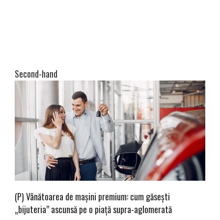
Second-hand
(P) Vânătoarea de mașini premium: cum găsești
„bijuteria” ascunsă pe o piață supra-aglomerată