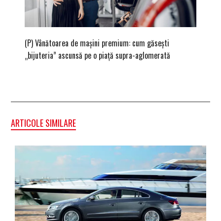
(P) Vânătoarea de mașini premium: cum găsești
(P) Cum
„bijuteria” ascunsă pe o piață supra-aglomerată
siguran
ARTICOLE SIMILARE