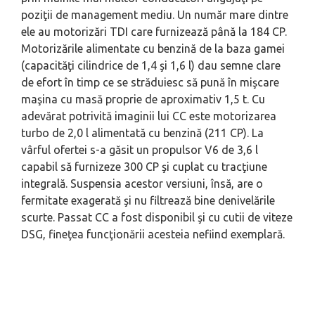
poziţii de management mediu. Un număr mare dintre
ele au motorizări TDI care furnizează până la 184 CP.
Motorizările alimentate cu benzină de la baza gamei
(capacităţi cilindrice de 1,4 şi 1,6 l) dau semne clare
de efort în timp ce se străduiesc să pună în mişcare
maşina cu masă proprie de aproximativ 1,5 t. Cu
adevărat potrivită imaginii lui CC este motorizarea
turbo de 2,0 l alimentată cu benzină (211 CP). La
vârful ofertei s-a găsit un propulsor V6 de 3,6 l
capabil să furnizeze 300 CP şi cuplat cu tracţiune
integrală. Suspensia acestor versiuni, însă, are o
fermitate exagerată şi nu filtrează bine denivelările
scurte. Passat CC a fost disponibil şi cu cutii de viteze
DSG, fineţea funcţionării acesteia nefiind exemplară.