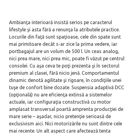
Ambianţa interioară insistă serios pe caracterul
lifestyle şi asta fără a renunţa la atributele practice.
Locurile din faţă sunt spaţioase, cele din spate sunt
mai primitoare decât s-ar zice la prima vedere, iar
portbagajul are un volum de 500 l. Un ceas analog,
nici prea mare, nici prea mic, poate fi văzut pe centrul
consolei. Cu aşa ceva te poţi prezenta şi în sectorul
premium al clasei, fără nicio jenă. Comportamentul
dinamic denotă agilitate şi rigoare, în condiţiile unei
tuşe de confort bine dozate. Suspensia adaptivă DCC
(opţională) nu are eficienţa extinsă a sistemelor
actuale, iar configuraţia constructivă cu motor
amplasat transversal poartă amprenta producţiei de
mare serie – aşadar, nicio pretenţie serioasă de
exclusivism aici. Nici motorizările nu sunt dintre cele
mai recente. Un alt aspect care afectează tenta