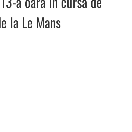
13-a oara in cursa de
de la Le Mans