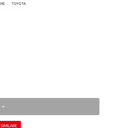
CHE
TOYOTA
I
 SIMILARE