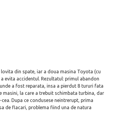
 lovita din spate, iar a doua masina Toyota (cu
 a evita accidentul. Rezultatul: primul abandon
nde a fost reparata, insa a pierdut 8 tururi fata
e masini, la care a trebuit schimbata turbina, dar
ial în România. Primele modele
Acord de maximă importanță semnat î
4-cea. Dupa ce condusese neintrerupt, prima
ION V și AION UT
Ford vizând uzina din Valencia, aparți
sa de flacari, problema fiind una de natura