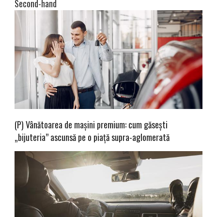
Second-hand
(P) Vânătoarea de mașini premium: cum găsești
„bijuteria” ascunsă pe o piață supra-aglomerată