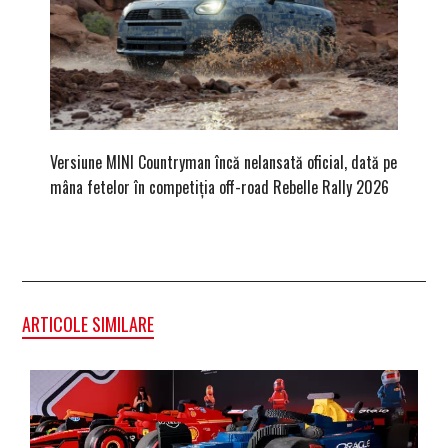
Versiune MINI Countryman încă nelansată oficial, dată pe
Dacă via
mâna fetelor în competiția off-road Rebelle Rally 2026
mai buni
ARTICOLE SIMILARE