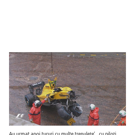
Au urmat apoi tururi cu multe trenulețe’, cu piloți