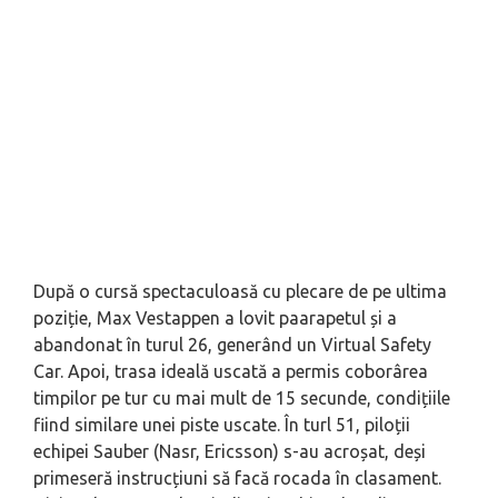
După o cursă spectaculoasă cu plecare de pe ultima
poziție, Max Vestappen a lovit paarapetul și a
abandonat în turul 26, generând un Virtual Safety
Car. Apoi, trasa ideală uscată a permis coborârea
timpilor pe tur cu mai mult de 15 secunde, condițiile
fiind similare unei piste uscate. În turl 51, piloții
echipei Sauber (Nasr, Ericsson) s-au acroșat, deși
primeseră instrucțiuni să facă rocada în clasament.