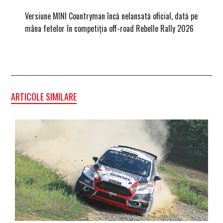
Versiune MINI Countryman încă nelansată oficial, dată pe
Dacă via
mâna fetelor în competiția off-road Rebelle Rally 2026
mai buni
ARTICOLE SIMILARE