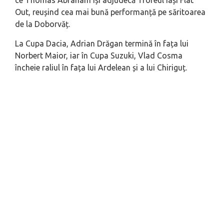
ce Thomas Abraham își adjudecă Trofeul Iași Flat
Out, reușind cea mai bună performanță pe săritoarea
de la Doborvăț.
La Cupa Dacia, Adrian Drăgan termină în fața lui
Norbert Maior, iar în Cupa Suzuki, Vlad Cosma
încheie raliul în fața lui Ardelean și a lui Chiriguț.