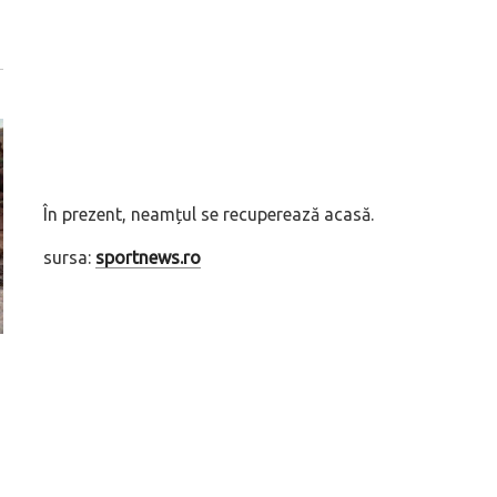
În prezent, neamțul se recuperează acasă.
sursa:
sportnews.ro
ă
Dacă viața e „heavy duty”, măcar să-i ai alături pe cei
GAC AION vine ofic
mai buni!
electrice vor fi A