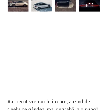
+11
Au trecut vremurile în care, auzind de
Geely, te gândeai mai degrabă la o pungă