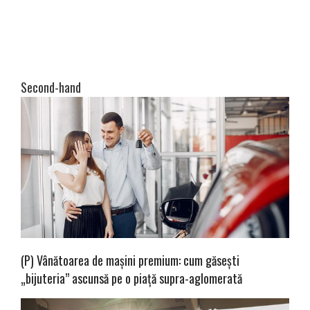
Second-hand
(P) Vânătoarea de mașini premium: cum găsești
„bijuteria” ascunsă pe o piață supra-aglomerată