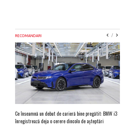
/
RECOMANDARI
Ce înseamnă un debut de carieră bine pregătit: BMW i3
Versiune
înregistrează deja o cerere dincolo de așteptări
mâna fe