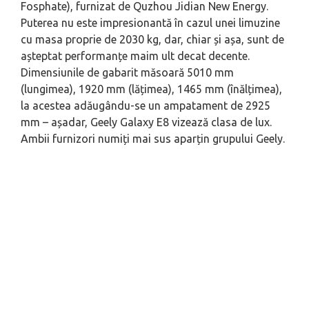
Fosphate), furnizat de Quzhou Jidian New Energy.
Puterea nu este impresionantă în cazul unei limuzine
cu masa proprie de 2030 kg, dar, chiar și așa, sunt de
așteptat performanțe maim ult decat decente.
Dimensiunile de gabarit măsoară 5010 mm
(lungimea), 1920 mm (lățimea), 1465 mm (înălțimea),
la acestea adăugându-se un ampatament de 2925
mm – așadar, Geely Galaxy E8 vizează clasa de lux.
Ambii furnizori numiți mai sus aparțin grupului Geely.