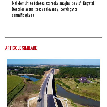
Mai demult se folosea expresia „mașină de vis”. Bugatti
Ce înse
Destrier actualizează relevant și convingător
înregist
semnificația sa
ARTICOLE SIMILARE