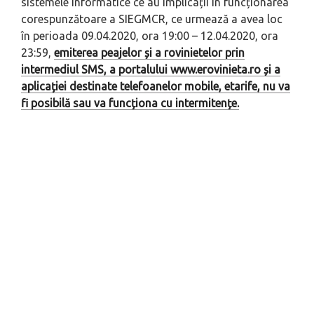
sistemele informatice ce au implicații în funcționarea
corespunzătoare a SIEGMCR, ce urmează a avea loc
în perioada 09.04.2020, ora 19:00 – 12.04.2020, ora
23:59,
emiterea peajelor și a rovinietelor prin
intermediul SMS, a portalului www.erovinieta.ro și a
aplicației destinate telefoanelor mobile, etarife, nu va
fi posibilă sau va funcționa cu intermitențe.