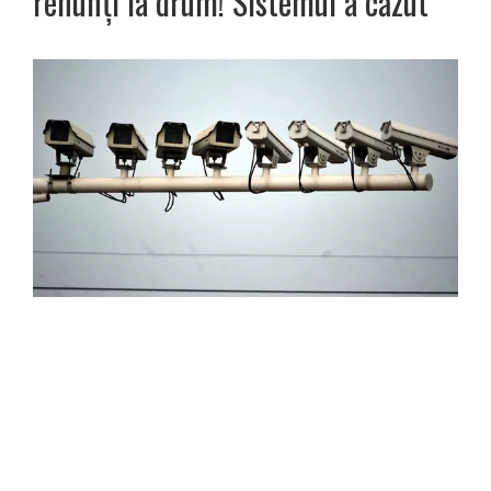
renunți la drum! Sistemul a căzut