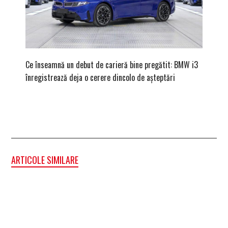
Ce înseamnă un debut de carieră bine pregătit: BMW i3
Versiune
înregistrează deja o cerere dincolo de așteptări
mâna fe
ARTICOLE SIMILARE