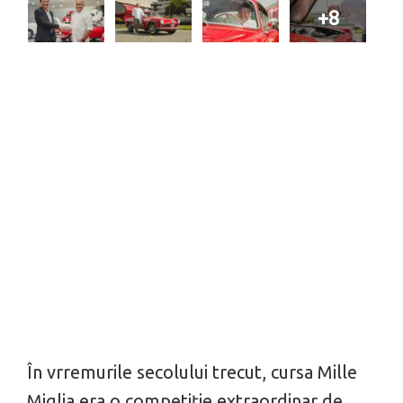
+8
În vrremurile secolului trecut, cursa Mille
Miglia era o competiție extraordinar de