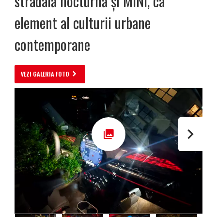
stradală nocturnă și MINI, ca
element al culturii urbane
contemporane
VEZI GALERIA FOTO