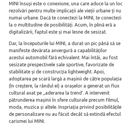
MINI însuși este o conexiune, una care aduce la un loc
rezolvări pentru multe implicații ale vieții urbane ți nu
numai urbane. Dacă te conectezi la MINI, te conectezi
la o multitudine de posibilități. Acum, în plină eră a
digitalizării, faptul este și mai lesne de sesizat.
Dar, la începuturile lui MINI, a durat un pic până să se
manifeste devărata anvergură a capabilităților
acestui automobil fără echivalent. Mai întâi, au fost
sesizate prespectivele sale sportive, favorizate de
stabilitate și de construcția lightweight. Apoi,
adoptarea pe scară largă a mașinii de către populația
(în creștere, la rândul ei) a orașelor a generat un flux
cultural axat pe „aderarea la trend'. A intervenit
pătrunderea mașinii în sfere culturale precum filmul,
moda, muzica și altele. Inspriația privind posibilitățile
de personalizare nu au făcut decât să extindă efectul
carismei lui MINI.