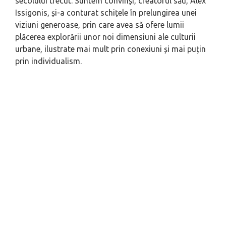
secolului trecut. Suntem convinși, creatorul său, Alex
Issigonis, și-a conturat schițele în prelungirea unei
viziuni generoase, prin care avea să ofere lumii
plăcerea explorării unor noi dimensiuni ale culturii
urbane, ilustrate mai mult prin conexiuni și mai puțin
prin individualism.