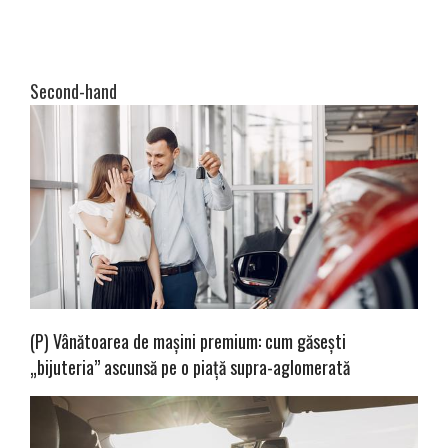
Second-hand
(P) Vânătoarea de mașini premium: cum găsești
„bijuteria” ascunsă pe o piață supra-aglomerată