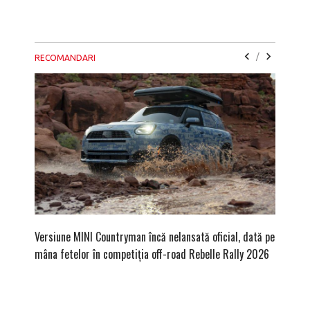
/
RECOMANDARI
Versiune MINI Countryman încă nelansată oficial, dată pe
Pentru 
mâna fetelor în competiția off-road Rebelle Rally 2026
Blackbir