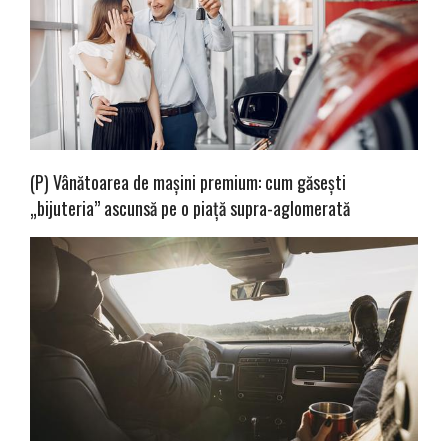
(P) Vânătoarea de mașini premium: cum găsești
„bijuteria” ascunsă pe o piață supra-aglomerată