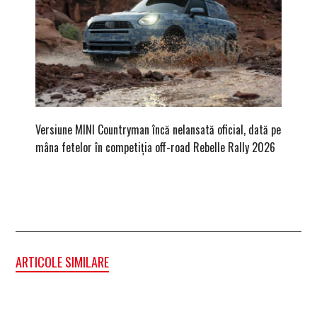
Versiune MINI Countryman încă nelansată oficial, dată pe
Pentru 
mâna fetelor în competiția off-road Rebelle Rally 2026
Blackbir
ARTICOLE SIMILARE