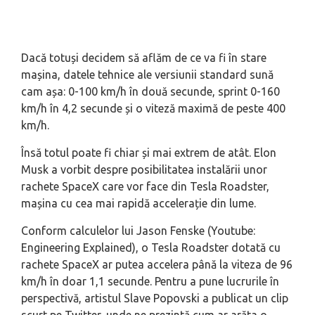
Dacă totuși decidem să aflăm de ce va fi în stare
mașina, datele tehnice ale versiunii standard sună
cam așa: 0-100 km/h în două secunde, sprint 0-160
km/h în 4,2 secunde și o viteză maximă de peste 400
km/h.
Însă totul poate fi chiar și mai extrem de atât. Elon
Musk a vorbit despre posibilitatea instalării unor
rachete SpaceX care vor face din Tesla Roadster,
mașina cu cea mai rapidă accelerație din lume.
Conform calculelor lui Jason Fenske (Youtube:
Engineering Explained), o Tesla Roadster dotată cu
rachete SpaceX ar putea accelera până la viteza de 96
km/h în doar 1,1 secunde. Pentru a pune lucrurile în
perspectivă, artistul Slave Popovski a publicat un clip
scurt pe Twitter, unde ne prezintă cum ar arăta o