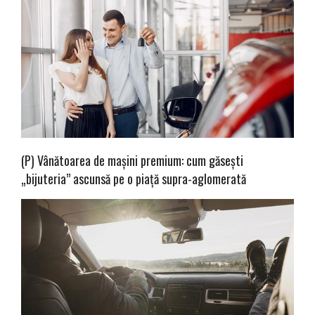
(P) Vânătoarea de mașini premium: cum găsești
„bijuteria” ascunsă pe o piață supra-aglomerată