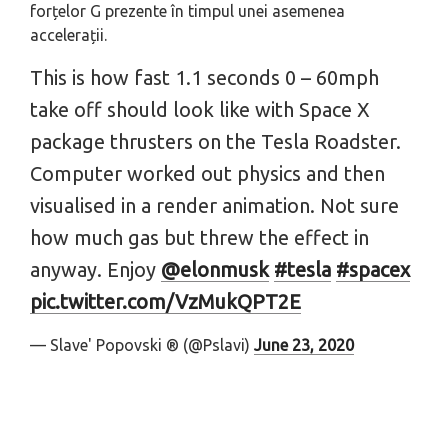
forțelor G prezente în timpul unei asemenea
accelerații.
This is how fast 1.1 seconds 0 – 60mph
take off should look like with Space X
package thrusters on the Tesla Roadster.
Computer worked out physics and then
visualised in a render animation. Not sure
how much gas but threw the effect in
anyway. Enjoy
@elonmusk
#tesla
#spacex
pic.twitter.com/VzMukQPT2E
— Slave' Popovski ® (@Pslavi)
June 23, 2020