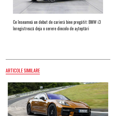
Ce înseamnă un debut de carieră bine pregătit: BMW i3
Versiune
înregistrează deja o cerere dincolo de așteptări
mâna fe
ARTICOLE SIMILARE