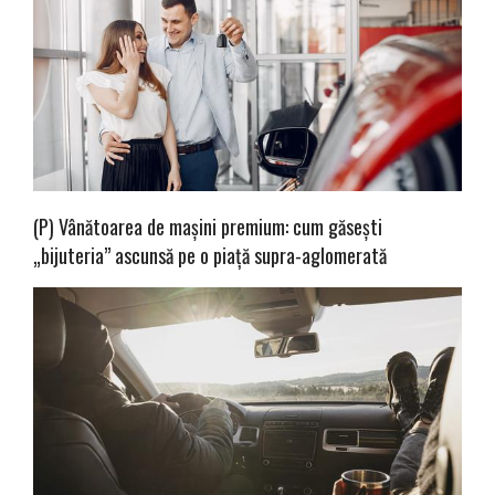
(P) Vânătoarea de mașini premium: cum găsești
„bijuteria” ascunsă pe o piață supra-aglomerată