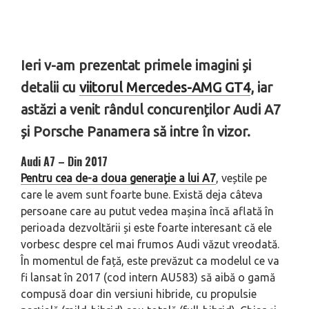
Ieri v-am prezentat primele imagini și
detalii cu
viitorul Mercedes-AMG GT4
, iar
astăzi a venit rândul concurenților Audi A7
și Porsche Panamera să intre în vizor.
Audi A7 – Din 2017
Pentru cea de-a doua generație a lui A7
, veștile pe
care le avem sunt foarte bune. Există deja câteva
persoane care au putut vedea mașina încă aflată în
perioada dezvoltării și este foarte interesant că ele
vorbesc despre cel mai frumos Audi văzut vreodată.
În momentul de față, este prevăzut ca modelul ce va
fi lansat în 2017 (cod intern AU583) să aibă o gamă
compusă doar din versiuni hibride, cu propulsie