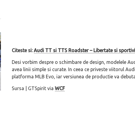
Citeste si:
Audi TT si TTS Roadster – Libertate si sportiv
Desi vorbim despre o schimbare de design, modelele Audi
avea linii simple si curate. In ceea ce priveste viitorul Au
platforma MLB Evo, iar versiunea de productie va debut
Sursa | GTSpirit via
WCF
Versiune MINI Countryman încă nelansată oficial, dată
Pentru cine știe c
pe mâna fetelor în competiția off-road Rebelle Rally
Blackbird va suna 
2026
altfel!