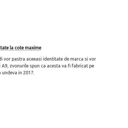
itate la cote maxime
 vor pastra aceeasi identitate de marca si vor
di A9, zvonurile spun ca acesta va fi fabricat pe
a undeva in 2017.
eva avioane, numele Hennessey
Prima sportivă cu motor central a mă
ca un apropo. Unul pertinent, de
de noua ediție limitată Lamborghini 
60° Hommage