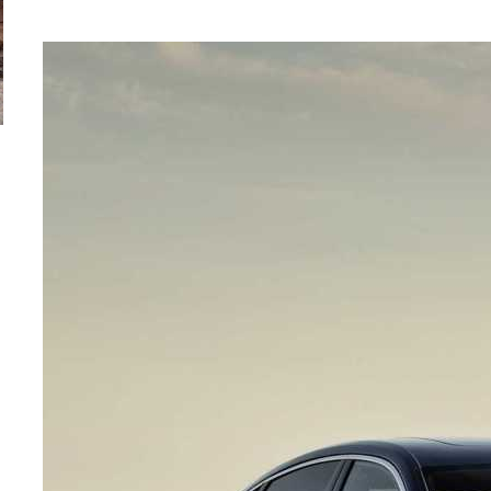
ă
Pentru cine știe ceva avioane, numele Hennessey
Prima sportivă cu
Blackbird va suna ca un apropo. Unul pertinent, de
de noua ediție lim
altfel!
60° Hommage