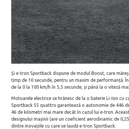
Și e-tron Sportback dispune de modul Boost, care măreșt
timp de 10 secunde, pentru un maxim de performanță. În
de la 0 la 100 km/h în 5,5 secunde, și până la o viteză m
Motoarele electrice se hrănesc de la o baterie Li-Ion cu c
Sportback 55 quattro garantează o autonomie de 446 de 
46 de kilometri mai mare decât în cazul lui e-tron. Aceas
designului mașinii (are un coeficient aerodinamic de 0,25)
dintre inovațiile cu care se laudă e-tron Sportback.