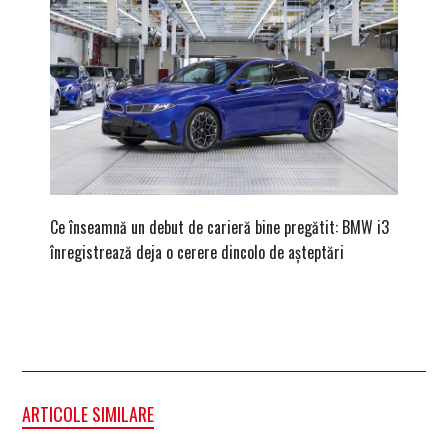
Ce înseamnă un debut de carieră bine pregătit: BMW i3
Versiune
înregistrează deja o cerere dincolo de așteptări
mâna fe
ARTICOLE SIMILARE