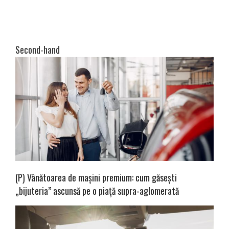
Second-hand
(P) Vânătoarea de mașini premium: cum găsești
„bijuteria” ascunsă pe o piață supra-aglomerată