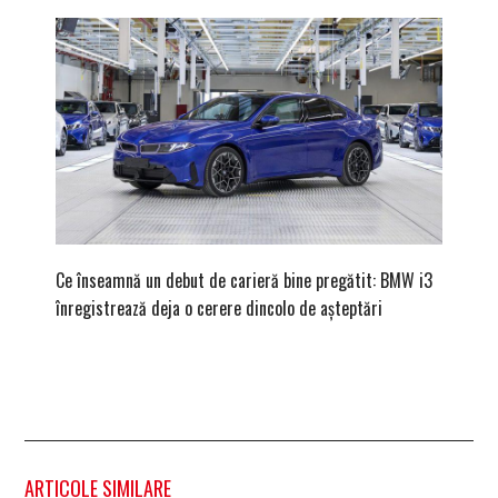
Ce înseamnă un debut de carieră bine pregătit: BMW i3
Versiune
înregistrează deja o cerere dincolo de așteptări
mâna fe
ARTICOLE SIMILARE