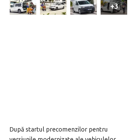
+3
După startul precomenzilor pentru
versiunile modernizate ale vehiculelor