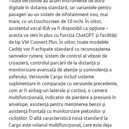
Toate versiunile au acum instrumente de bord
digitale în dotarea standard, iar variantele pentru
pasageri au un sistem de infotainment nou, mai
mare, cu un touchscreen de 10 inchi. În viitor,
asistentul vocal IDA va fi disponibil ca opțiune –
acesta va veni în plus cu funcția ChatGPT și facilități
de tip VW Connect Plus. În viitor, toate modelele
Caddy vor fi echipate standard cu recunoașterea
semnelor rutiere, sistem de control al vitezei de
croazieră, controlul parcării de la distanță și
monitorizare avansată de atenție și somnolență a
șoferului. Versiunile Cargo includ sisteme
suplimentare în comparație cu versiunile precedente,
cum ar fi airbag-uri laterale și cortină, o cameră
multifuncțională, indicator de pierdere a presiunii în
anvelope, asistență pentru menținerea benzii și
asistență frontală cu monitorizare pietonilor și
cicliștilor. O altă caracteristică nouă standard la
Cargo este volanul multifuncțional, care este deja