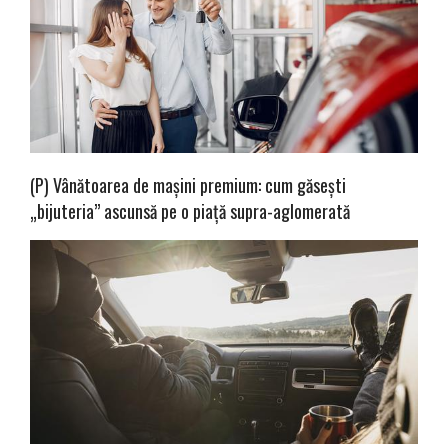
(P) Vânătoarea de mașini premium: cum găsești
„bijuteria” ascunsă pe o piață supra-aglomerată