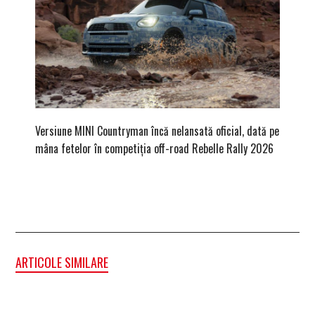
Versiune MINI Countryman încă nelansată oficial, dată pe
Pentru 
mâna fetelor în competiția off-road Rebelle Rally 2026
Blackbir
ARTICOLE SIMILARE